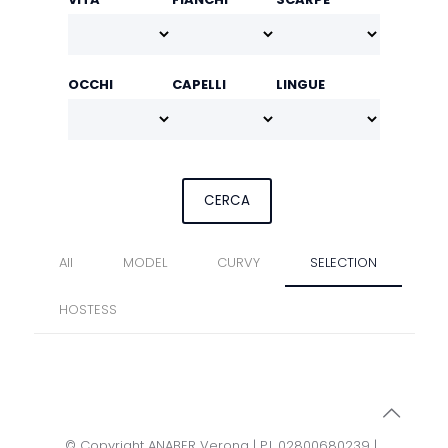
OCCHI
CAPELLI
LINGUE
All
MODEL
CURVY
SELECTION
HOSTESS
© Copyright ANABER Verona | P.I. 02800680239 |