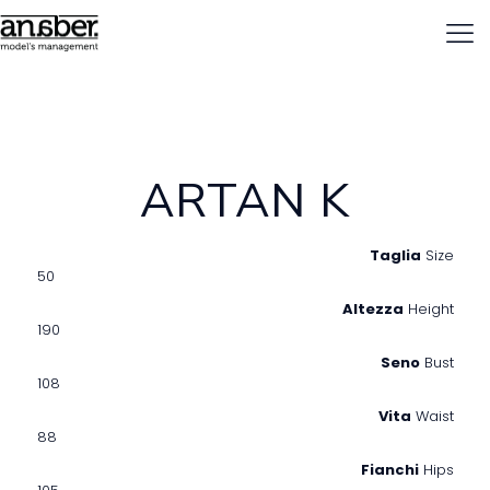
ARTAN K
Taglia
Size
50
Altezza
Height
190
Seno
Bust
108
Vita
Waist
88
Fianchi
Hips