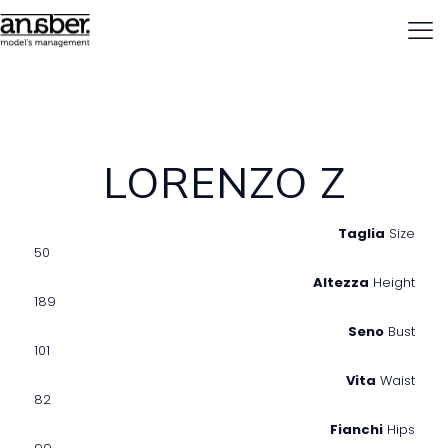
LORENZO Z
Taglia
Size
50
Altezza
Height
189
Seno
Bust
101
Vita
Waist
82
Fianchi
Hips